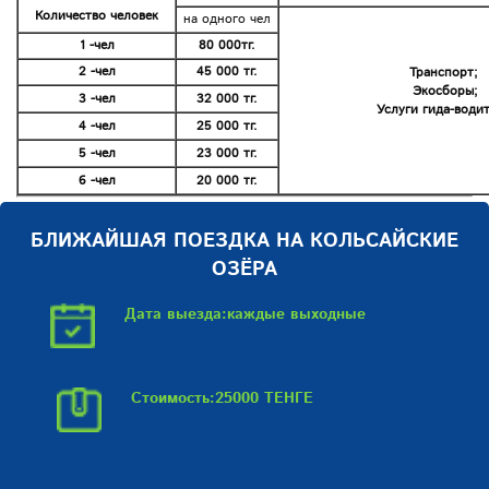
Количество человек
на одного чел
1 -чел
80 000тг.
2 -чел
45 000 тг.
Транспорт;
Экосборы;
3 -чел
32 000 тг.
Услуги гида-водит
4 -чел
25 000 тг.
5 -чел
23 000 тг.
6 -чел
20 000 тг.
БЛИЖАЙШАЯ ПОЕЗДКА НА КОЛЬСАЙСКИЕ
ОЗЁРА
Дата выезда:каждые выходные
Стоимость:25000 ТЕНГЕ